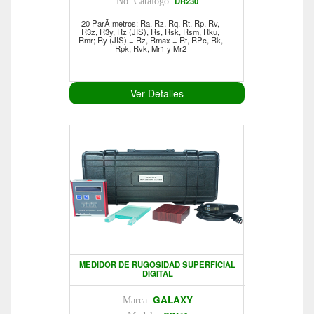
DR230
No. Catálogo:
20 ParÃ¡metros: Ra, Rz, Rq, Rt, Rp, Rv,
R3z, R3y, Rz (JIS), Rs, Rsk, Rsm, Rku,
Rmr; Ry (JIS) = Rz, Rmax = Rt, RPc, Rk,
Rpk, Rvk, Mr1 y Mr2
Ver Detalles
MEDIDOR DE RUGOSIDAD SUPERFICIAL
DIGITAL
GALAXY
Marca: