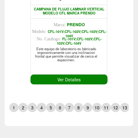
CAMPANA DE FLUJO LAMINAR VERTICAL
MODELO CFL MARCA PRENDO
PRENDO
Marca:
CFL-101V;CFL-102V;CFL-103V;CFL-
Modelo:
104V
FL-101V;CFL-102V;CFL-
No. Catálogo:
103V;CFL-104V
Este equipo de laboratorio es fabricado
ergonomicamente con una inclinacion
frontal que permite visualizar de cerca el
especimen.
Ver Detalles
1
2
3
4
5
6
7
8
9
10
11
12
13
14