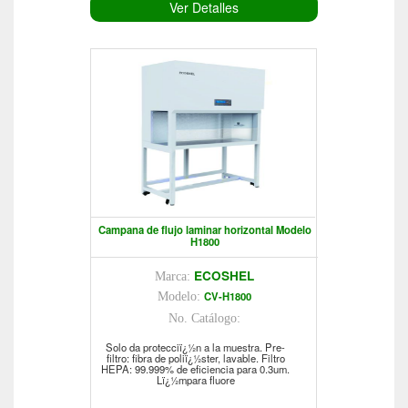
Ver Detalles
Campana de flujo laminar horizontal Modelo
H1800
ECOSHEL
Marca:
CV-H1800
Modelo:
No. Catálogo:
Solo da protecciï¿½n a la muestra. Pre-
filtro: fibra de poliï¿½ster, lavable. Filtro
HEPA: 99.999% de eficiencia para 0.3um.
Lï¿½mpara fluore