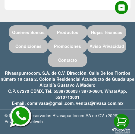
Quiénes Somos
Productos
Hojas Técnicas
Condiciones
Promociones
Aviso Privacidad
Contacto
Rivasapuntocom, S.A. de C.V. Dirección. Calle De los Fiordos
número 19 casa 2, Colonia Residencial Acueducto de Guadalupe
Alcaldía Gustavo A Madero
C.P. 07270 CDMX, Tel. 5538730603 / 3873-0604, WhatsApp.
5510713001
E-mail: comrivasa@gmail.com, ventas@rivasa.com.mx
© Derechos Reservados Rivasapuntocom SA de CV. (2026)
Powered by Netweb