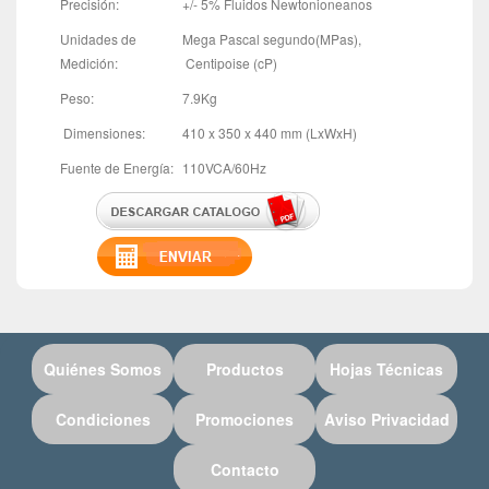
Precisión:
+/- 5% Fluidos Newtonioneanos
Unidades de
Mega Pascal segundo(MPas),
Medición:
Centipoise (cP)
Peso:
7.9Kg
Dimensiones:
410 x 350 x 440 mm (LxWxH)
Fuente de Energía:
110VCA/60Hz
Quiénes Somos
Productos
Hojas Técnicas
Condiciones
Promociones
Aviso Privacidad
Contacto