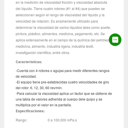
en la medición de viscosidad fricción y viscosidad absoluta
del líquido. Tiene cuatro rotores (#1 al #4) que pueden se
seleccionan según el rango de viscosidad del líquido y la
velocidad de rotación. Es ampliamente utilizado para
determinar la viscosidad de varios líquidos tales como aceite,
pintura, plástico, alimentos, medicina, pegamento, etc. Se
aplica extensamente en el campo de la química del petróleo,
medicina, alimento, industria ligera, industria textil,
investigación científica, entre otros.
Características:
-Cuenta con 4 rotores o agujas para medir diferentes rangos
de velocidad.
-El equipo tiene pre-establecidas cuatro velocidades de giro
del rotor: 6, 12, 30, 60 rev/min.
-Para calcular la viscosidad aplica un factor que se obtiene de
una tabla de valores adherida al cuerpo dele quipo y se
multiplica por el valor en la pantalla.
Especificaciones:
Rango:
0 a 100,000 mPa.s