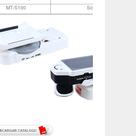
MT-S100
Sopórte para Microscó