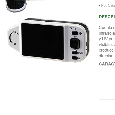
•
No. Cat
DESCRI
Cuenta co
infrarroj
y UV pue
visibles 
producci
directam
CARAC