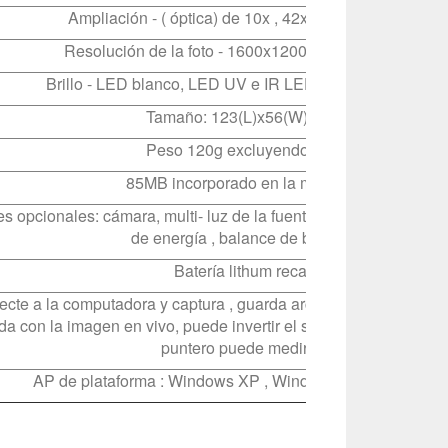
Ampliación - ( óptica) de 10x , 42x , (Digital ) 40x - 20
Resolución de la foto - 1600x1200 píxeles , archivo J
Brillo - LED blanco, LED UV e IR LED , cada uno de 4 p
Tamaño: 123(L)x56(W)x54(T)mm
Peso 120g excluyendo la batería
85MB incorporado en la memoria flash
s opcionales: cámara, multi- luz de la fuente , salida de la i
de energía , balance de blancos , etc.
Batería lithum recargable
cte a la computadora y captura , guarda archivo JPEG o BMP, 
a con la imagen en vivo, puede invertir el sentido de la imagen
puntero puede medir y editar
AP de plataforma : Windows XP , Windows Vista, WIN 7 &