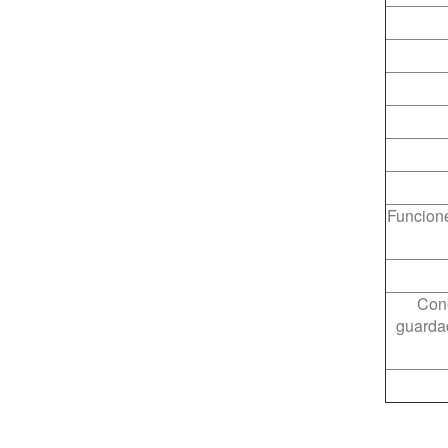
Funcione
Cone
guardad