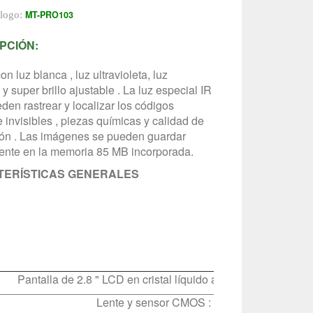
MT-PRO103
álogo:
PCIÓN:
n luz blanca , luz ultravioleta, luz
a y super brillo ajustable . La luz especial IR
den rastrear y localizar los códigos
e invisibles , piezas químicas y calidad de
ón . Las imágenes se pueden guardar
ente en la memoria 85 MB incorporada.
TERÍSTICAS GENERALES
Pantalla de 2.8 " LCD en cristal líquido a color de 320 x 240
Lente y sensor CMOS : 2 M píxeles