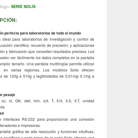
SERIE SOLIS
álogo:
PCIÓN:
ón perfecta para laboratorios de todo el mundo
 ideal para laboratorios de investigación y control de
ucación científica; recuento de precisión; y aplicaciones
ón y fabricación que necesiten resultados precisos. Los
eden ver fácilmente los datos completos en la pantalla
amplio tamaño. Una pantalla multilingüe permite utilizar
a en varias regiones. Los modelos Solis ofrecen
s de 120g a 510g y legibilidades de 0,01mg/ 0,1mg a
e pesaje
 oz, ct, GN, dwt, mm, ozt, T, tl.H, tl.S, tl.T, unidad
ada
ad
 interfaces RS-232 para proporcionar una conexión
rdenadores e impresoras.
talla gráfica de alta resolución y funciones intuitivas,
s analíticas y semi-micro de la serie Solis ofrecen una