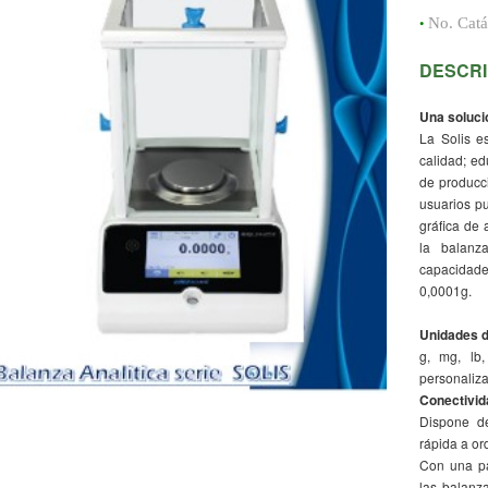
•
No. Cat
DESCRI
Una soluci
La Solis es
calidad; ed
de producci
usuarios pu
gráfica de 
la balanz
capacidade
0,0001g.
Unidades d
g, mg, lb,
personaliz
Conectivid
Dispone de
rápida a o
Con una pan
las balanza