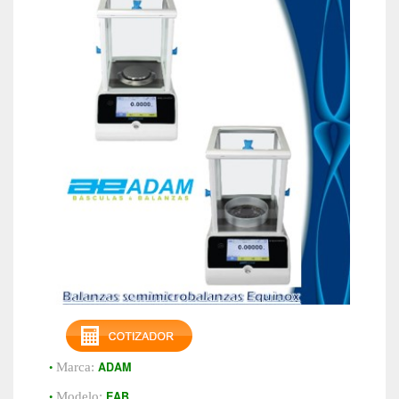
•
ADAM
Marca:
•
EAB
Modelo: