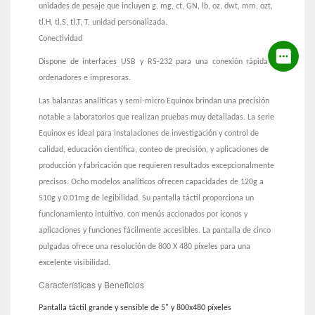
unidades de pesaje que incluyen g, mg, ct, GN, lb, oz, dwt, mm, ozt,
tl.H, tl.S, tl.T, T, unidad personalizada.
Conectividad
Dispone de interfaces USB y RS-232 para una conexión rápida a
ordenadores e impresoras.
Las balanzas analíticas y semi-micro Equinox brindan una precisión
notable a laboratorios que realizan pruebas muy detalladas. La serie
Equinox es ideal para instalaciones de investigación y control de
calidad, educación científica, conteo de precisión, y aplicaciones de
producción y fabricación que requieren resultados excepcionalmente
precisos. Ocho modelos analíticos ofrecen capacidades de 120g a
510g y 0.01mg de legibilidad. Su pantalla táctil proporciona un
funcionamiento intuitivo, con menús accionados por iconos y
aplicaciones y funciones fácilmente accesibles. La pantalla de cinco
pulgadas ofrece una resolución de 800 X 480 píxeles para una
excelente visibilidad.
Características y Beneficios
Pantalla táctil grande y sensible de 5" y 800x480 píxeles